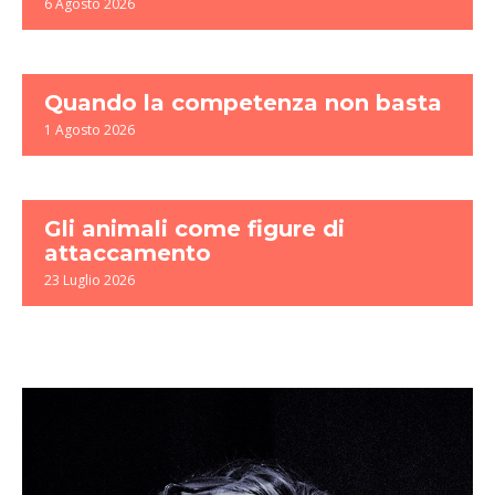
6 Agosto 2026
Quando la competenza non basta
1 Agosto 2026
Gli animali come figure di
attaccamento
23 Luglio 2026